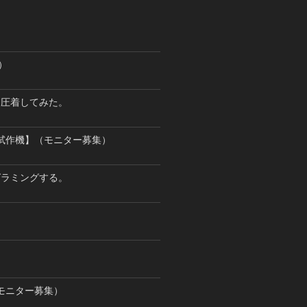
）
を圧着してみた。
試作機】（モニター募集）
ログラミングする。
モニター募集）