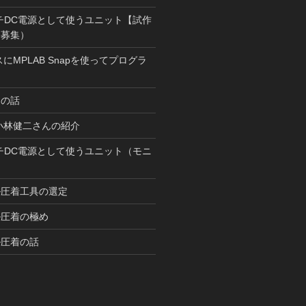
チDC電源として使うユニット【試作
ー募集）
スにMPLAB Snapを使ってプログラ
ーの話
小林健二さんの紹介
チDC電源として使うユニット（モニ
ル圧着工具の選定
ル圧着の極め
ル圧着の話