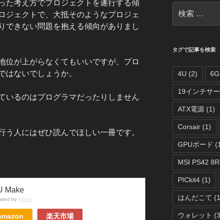
った考え方でプロジェクトを遂行する傾
検
ロジェクトで、大抵そのようなプロジェ
索:
りできない問題を抱える傾向がありまし
タグで記事を検索
地位が上がらなくてもいいですが、プロ
ではないでしょうか。
4U
(2)
6G
19インチサ
ているのはプログラマだったりしません
ATX電源
(1)
Corsair
(1)
行う人にはぜひ読んでほしい一冊です。
GPUボード
(
MSI PS42 8R
PICkit4
(1)
 Make
はんだこて
(1
eated by
Rinker
ウォレット
(3
Amazon
楽天市場