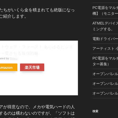
PC電源をマル
たちがいくら金を積まれても絶版になっ
機】（モニタ
ご紹介します。
ATMELデバイ
ミングする。
電動ドライバ
フトウェア・ファースト あらゆるビジネ
アーティスト 
を一変させる最強戦略
PC電源をマル
eated by
Rinker
ター募集）
Amazon
楽天市場
オープンバレ
オープンバレ
オープンバレ
アが得意なので、メカや電気ハードの人
検索
するのは構わないのですが、「ソフトは