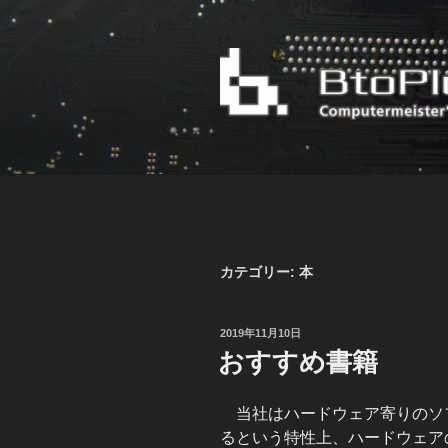
コ
ン
テ
ン
ツ
へ
BTOPLUS JP
頼れる組込みシステムのスポッ
ス
キ
ッ
プ
カテゴリー:
本
投
2019年11月10日
稿
おすすめ書籍
日:
当社はハードウェア寄りのソ
るという特性上、ハードウェア