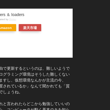
kers ＆ loaders
eated by
Rinker
Amazon
楽天市場
由で更新するというのは、難しいようで
ログラミング環境はそうした難しくない
ますし、仮想環境なんかが主流の今、
置されているか」なんて聞かれても「質
でしょうね。
れと言われたらどこから勉強していいの
ら、コンピュータが動く基本のキを知ら