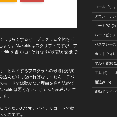
コールドウォ
ダウントラン
ノートPC
(2)
ハーフピッチ
てしばらくすると、プログラム全体をビ
パスフレーズ
う。Makefileはスクリプトですが、プ
efileを書くにはそれなりの知識が必要で
ホットウォレ
マルチ電源
(1
は、ビルドするプログラムの最適化が変
工具
(4)
み込んだりしなければなりません。デバ
組込み
(5)
スモードでは動かない理由を突き詰めて
（Makefileは悪くない。ちゃんと記述されて
電動ドライバ
ます。
んじゃないんです。バイナリコードで動
らんのですよ。